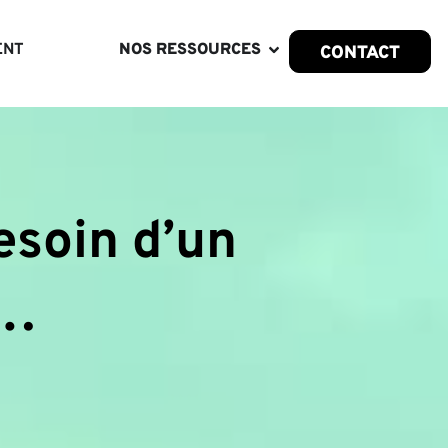
ENT
NOS RESSOURCES
CONTACT
esoin d’un
d…