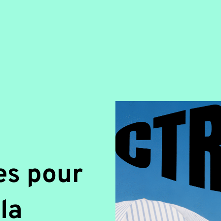
es pour
 la