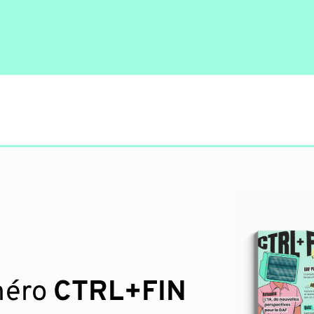
méro
CTRL+FIN